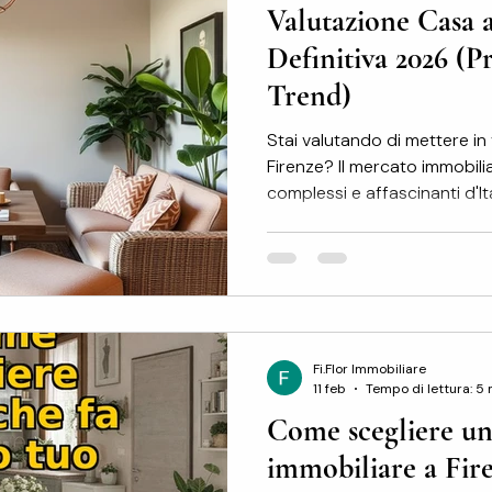
Valutazione Casa 
COMPRARE CASA
DONAZIONI
CEDERE ATTI
Definitiva 2026 (P
Trend)
Stai valutando di mettere in 
Firenze? Il mercato immobilia
complessi e affascinanti d'I
non è più solo una questione
quadro", ma di strategia, te
mercati locali. In questa gu
dati ufficiali del Borsino Immobiliare e dell'
delle Entrate) riferiti al 2025, integrandoli con le nostre
proiezioni esclusive per il
Fi.Flor Immobiliare
11 feb
Tempo di lettura: 5 
Come scegliere un
immobiliare a Fire