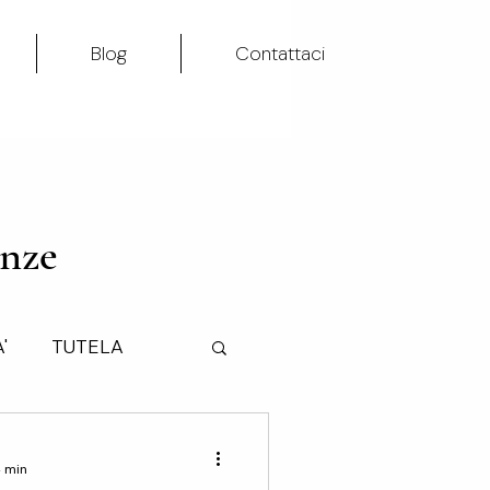
Blog
Contattaci
enze
'
TUTELA
TA'
4 min