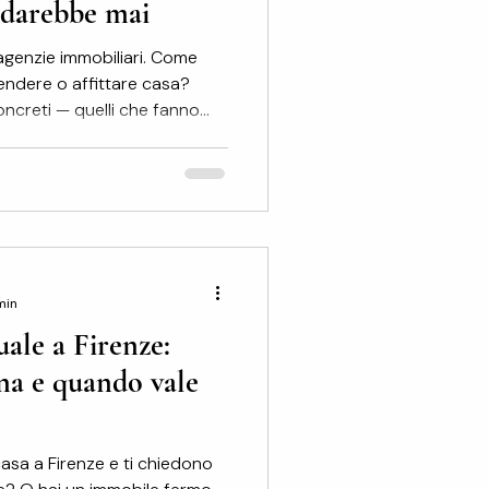
i darebbe mai
agenzie immobiliari. Come
vendere o affittare casa?
concreti — quelli che fanno
ltato finale. Il problema della
endere o affittare casa a
 quasi sempre la stessa: mi
 da solo? Se la risposta è
seconda: quale? A Firenze ci
bili
min
ale a Firenze:
na e quando vale
casa a Firenze e ti chiedono