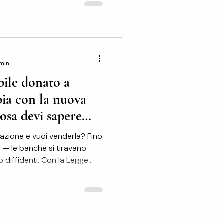
dere casa in autonomia pensa
 dell'agenzia. In realtà, non
costi invisibili, distribuiti nel
 min
ile donato a
bia con la nuova
osa devi sapere
e
azione e vuoi venderla? Fino
 — le banche si tiravano
o diffidenti. Con la Legge
ate in modo significativo.
 è cambiato, cosa resta
rima di mettere l'immobile sul
Flor Immobiliare
no studio notarile. Le