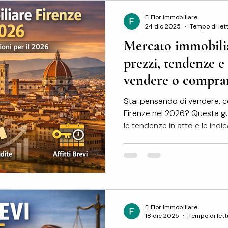
informazioni contenute in q
Fi.Flor Immobiliare
24 dic 2025
Tempo di lett
Mercato immobilia
prezzi, tendenze e 
vendere o compra
Stai pensando di vendere, c
Firenze nel 2026? Questa gui
le tendenze in atto e le indi
nel momento giusto. Mercato
quadro generale Il mercato i
2026 si conferma tra i più di
previsioni di Immobiliare.it Insights, i prezzi di vendita a
Firenze nel 2026 aumenteran
metro quadro, superando la
Fi.Flor Immobiliare
18 dic 2025
Tempo di lett