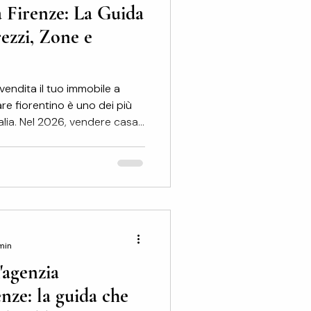
a Firenze: La Guida
VITA'
rezzi, Zone e
vendita il tuo immobile a
re fiorentino è uno dei più
talia. Nel 2026, vendere casa
 di "prezzo al metro
mpismo e analisi dei micro-
ida completa, analizzeremo i
 OMI (Agenzia
min
'agenzia
nze: la guida che