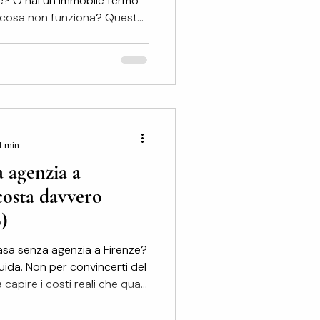
le? O hai un immobile fermo
ai cosa non funziona? Questa
 l'home staging virtuale,
to tradizionali e quando ha
irtuale a Firenze: cos'è e
rtuale è una rielaborazione
e reali dell'immobile
ale di ar
4 min
 agenzia a
costa davvero
)
asa senza agenzia a Firenze?
guida. Non per convincerti del
 capire i costi reali che quasi
 Vendere da soli non significa
one più diffusa — e più