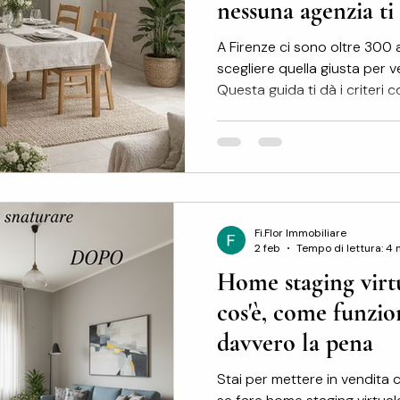
nessuna agenzia t
A Firenze ci sono oltre 300 
scegliere quella giusta per 
Questa guida ti dà i criteri 
davvero la differenza sul risu
scelta Quando si decide di v
Firenze, la prima domanda è
affido a un'agenzia o faccio
un'agenzia, arriva subito la 
sono oltre 300 agenzie immo
Fi.Flor Immobiliare
2 feb
Tempo di lettura: 4 
Home staging virtu
cos'è, come funzio
davvero la pena
Stai per mettere in vendita 