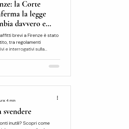
enze: la Corte
nferma la legge
mbia davvero e
rono per il
 affitti brevi a Firenze è stato
are
tito, tra regolamenti
vi e interrogativi sulla
trodotte a livello locale. La
e Costituzionale , che si è
e regionale toscana ,
 quadro giuridico e segna un
il futuro del mercato
ecisione
ura: 4 min
a svendere
nti inutili? Scopri come