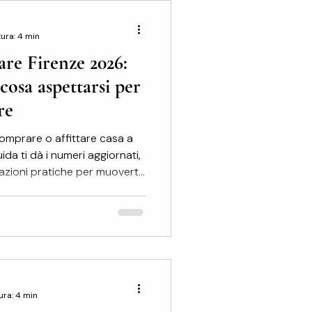
uesto artico
ura: 4 min
re Firenze 2026:
cosa aspettarsi per
re
omprare o affittare casa a
da ti dà i numeri aggiornati,
cazioni pratiche per muoverti
 immobiliare Firenze 2026: il
mmobiliare di Firenze nel
namici d'Italia. Secondo le
no di oltre 300 euro al
 s
ura: 4 min