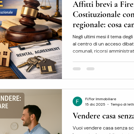
Affitti brevi a Fir
Costituzionale co
regionale: cosa ca
quali scenari si ap
Negli ultimi mesi il tema degli
mercato immobili
al centro di un acceso dibat
comunali, ricorsi amministrati
legittimità delle limitazioni in
recente pronuncia della Cort
espressa a favore della legg
chiarisce definitivamente il
passaggio fondamentale per 
immobiliare fiorentino. La d
Fi.Flor Immobiliare
15 dic 2025
Tempo di lett
Vendere casa senz
Vuoi vendere casa senza sco