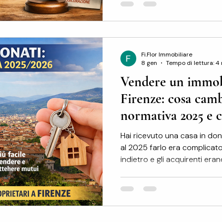
costosa. Chi decide di ven
di risparmiare la commissione
elimina i costi: li trasforma in 
tempo e spes
Fi.Flor Immobiliare
8 gen
Tempo di lettura: 4
Vendere un immob
Firenze: cosa cam
normativa 2025 e c
prima di proceder
Hai ricevuto una casa in don
al 2025 farlo era complicato
indietro e gli acquirenti eran
182/2025 le cose sono cambi
Questa guida ti spiega cosa
invariato e cosa verificare p
mercato. Una precisazione importante Fi.
non è uno studio legale né u