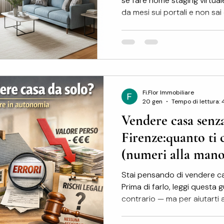
se fare home staging virtua
da mesi sui portali e non s
guida ti spiega cos'è davvero
cosa cambia rispetto alle fo
senso usarlo. Home staging v
cosa non è L'home staging vi
professionale delle fotografi
attraverso l'inserimento digit
Fi.Flor Immobiliare
20 gen
Tempo di lettura: 
Vendere casa senza
Firenze:quanto ti 
(numeri alla mano
Stai pensando di vendere c
Prima di farlo, leggi questa 
contrario — ma per aiutarti a
nessuno calcola in anticipo.
vendere gratis È la convinzi