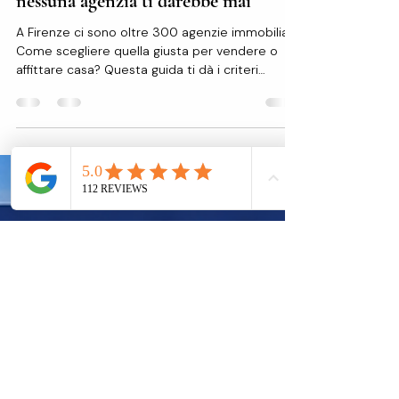
immobiliare a Firenze: la guida che
nessuna agenzia ti darebbe mai
A Firenze ci sono oltre 300 agenzie immobiliari.
Come scegliere quella giusta per vendere o
affittare casa? Questa guida ti dà i criteri
concreti — quelli che fanno davvero la
differenza sul risultato finale. Il problema della
scelta Quando si decide di vendere o affittare
casa a Firenze, la prima domanda è quasi
sempre la stessa: mi affido a un'agenzia o
faccio da solo? Se la risposta è un'agenzia,
arriva subito la seconda: quale? A Firenze ci
sono oltre 300 agenzie immobili