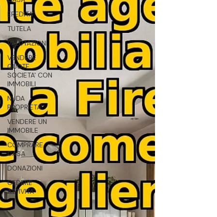
EREDITA'
TUTELA
VALUTAZIONI
VENDERE
QUOTE
SOCIETA' CON
IMMOBILI
NUDA
PROPRIETA'
VENDERE UN
IMMOBILE
COMPRARE
CASA
DONAZIONI
CEDERE
ATTIVITA'