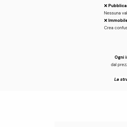
❌
Pubblica
Nessuna valo
❌
Immobile
Crea confus
Ogni 
dal prezz
La str