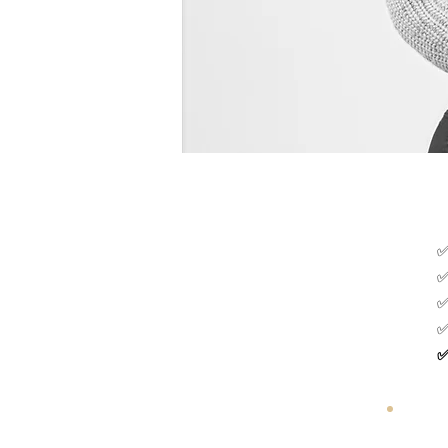
✅
✅
✅
✅
✅