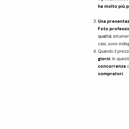
ha molto più 
Una presentaz
Foto professio
qualità; s
trume
casi, sono indis
Quando il prezz
giorni
. In ques
concorrenza
compratori
.