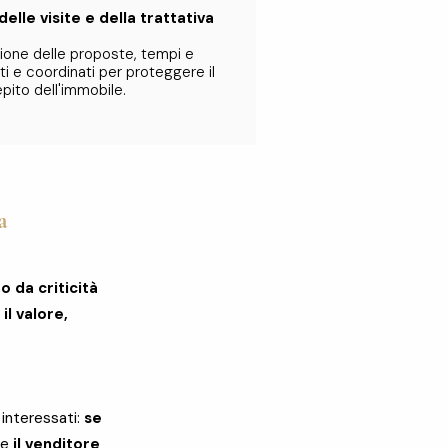
lle visite e della trattativa​
stione delle proposte, tempi e
 e coordinati per proteggere il
pito dell'immobile.
a
o da criticità
il valore,
 interessati:
se
 e
il venditore