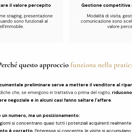
are il valore percepito
Gestione competitiva de
me staging, presentazione
Modalità di visita, ge
quando sono funzionali al
comunicazione sono scelti
ll’immobile.
valore perce
Perché questo approccio
funziona nella pratic
ocumentale preliminare serve a mettere il venditore al ripar
idiche che, se emergono in trattativa o prima del rogito,
riducono 
ere negoziale e in alcuni casi fanno saltare l'affare
.
 è un numero, ma un posizionamento:
giorni si concentrano quasi tutti i potenziali acquirenti realmente
ento è corretto
, l’interesse si concentra, le visite si accumulano