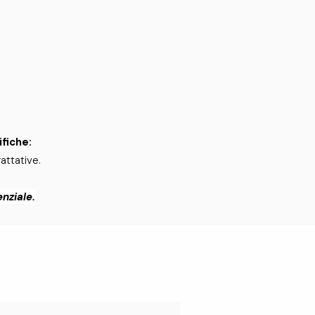
fiche:
rattative.
nziale.