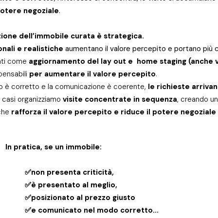
potere negoziale
.
ione dell’immobile curata è strategica.
nali e realistiche
aumentano il valore percepito e portano più c
nti come
aggiornamento del lay out e home staging (anche vi
pensabili
per aumentare il valore percepito
.
o è corretto e la comunicazione è coerente,
le richieste arrivan
ti casi organizziamo
visite concentrate in sequenza
, creando u
che
rafforza il valore percepito e riduce il potere negoziale
In pratica, se un immobile:
✅non presenta criticità,
✅è presentato al meglio,
✅posizionato al prezzo giusto
✅e comunicato nel modo corretto...