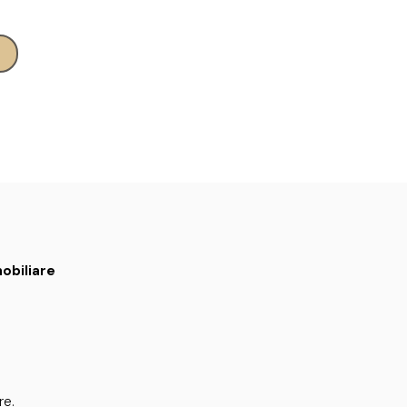
obiliare
re.