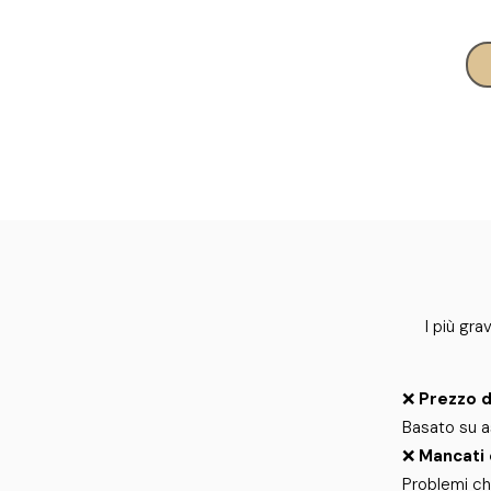
I più gr
❌
Prezzo d
Basato su as
❌
Mancati 
Problemi ch