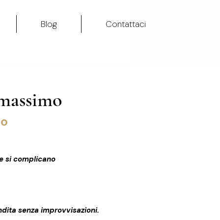
Blog
Contattaci
 massimo
do
he si complicano
ndita senza improvvisazioni.