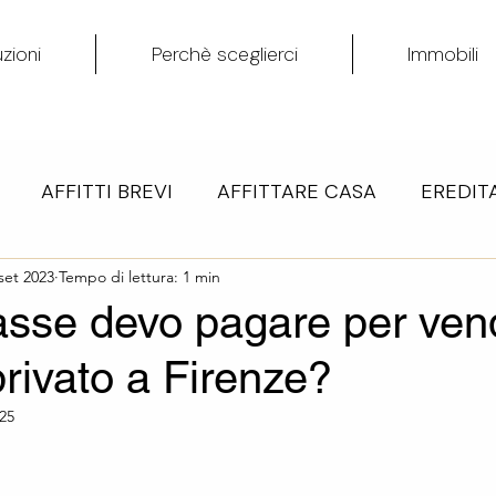
zioni
Perchè sceglierci
Immobili
AFFITTI BREVI
AFFITTARE CASA
EREDITA
 QUOTE SOCIETA' CON IMMOBILI
set 2023
Tempo di lettura: 1 min
NUDA PROPRIE
asse devo pagare per ven
rivato a Firenze?
COMPRARE CASA
DONAZIONI
CEDERE ATTI
025