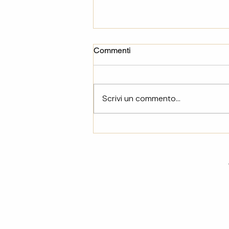
Commenti
Scrivi un commento...
Case sfitte a Firenze:
censimento, rischio
requisizione e perché
aspettare non conviene