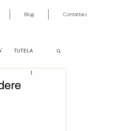
Blog
Contattaci
'
TUTELA
TA'
dere
VITA'