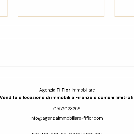
Vendere o Affittare casa a
Docu
Firenze "a distanza": La
a Fir
Guida Definitiva per
quan
Agenzia
Fi.Flor
Immobiliare
Proprietari Non Residenti
Vendita e locazione di immobili a Firenze e comuni limitrofi
0552023258
info@agenziaimmobiliare-fiflor.com