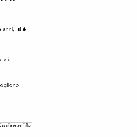
 anni,  
si è 
casi:
vogliono 
asaFirenze
Fiflor