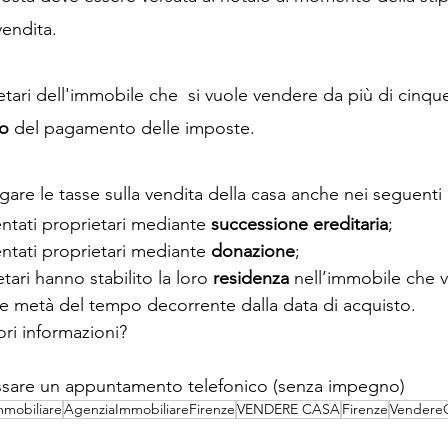
endita.
etari dell'immobile che  si vuole vendere da più di cinque
go
 del pagamento delle imposte. 
re le tasse sulla vendita della casa anche nei seguenti 
ntati proprietari mediante 
successione ereditaria
;
ntati proprietari mediante 
donazione
;
ari hanno stabilito la loro 
residenza
 nell’immobile che 
re metà del tempo decorrente dalla data di acquisto.
ori informazioni?
issare un appuntamento telefonico (senza impegno)
mmobiliare
AgenziaImmobiliareFirenze
VENDERE CASA
Firenze
VendereC