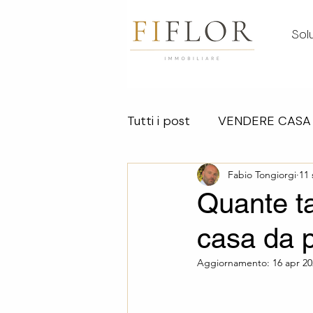
Solu
Tutti i post
VENDERE CASA
VALUTAZIONI
Fabio Tongiorgi
VENDERE
11 
Quante t
casa da p
VENDERE UN IMMOBILE
Aggiornamento:
16 apr 2