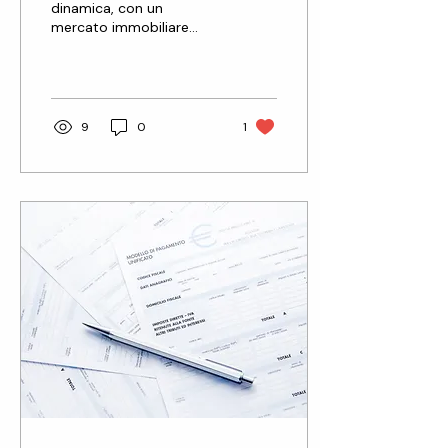
domanda.
dinamica, con un
mercato immobiliare
spesso definito “liquido”.
Eppure, ci sono immobili
che restano invenduti...
9
0
1