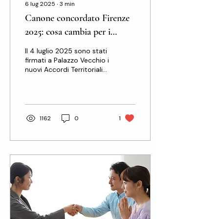
6 lug 2025
∙
3
min
Canone concordato Firenze
2025: cosa cambia per i
proprietari
Il 4 luglio 2025 sono stati
firmati a Palazzo Vecchio i
nuovi Accordi Territoriali
per le locazioni abitative.
Un’intesa che coinvolge
il...
1162
0
1