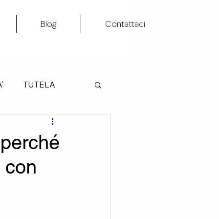
Blog
Contattaci
'
TUTELA
TA'
 perché
a con
VITA'