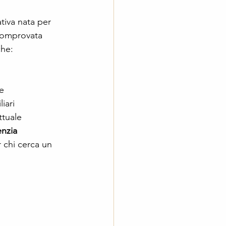
ativa nata per 
 comprovata 
che:
e
iari
ttuale
nzia 
 chi cerca un 