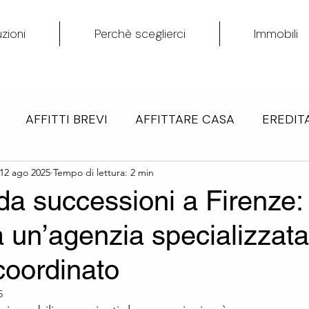
zioni
Perchè sceglierci
Immobili
AFFITTI BREVI
AFFITTARE CASA
EREDITA
 QUOTE SOCIETA' CON IMMOBILI
12 ago 2025
Tempo di lettura: 2 min
NUDA PROPRIE
da successioni a Firenze:
 a un’agenzia specializzat
COMPRARE CASA
DONAZIONI
CEDERE ATTI
coordinato
5