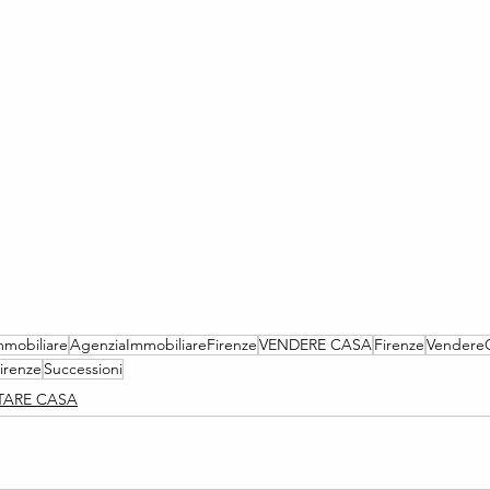
mmobiliare
AgenziaImmobiliareFirenze
VENDERE CASA
Firenze
VendereC
irenze
Successioni
TARE CASA