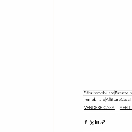
FiflorImmobiliare
FirenzeI
Immobiliare
AffittareCasaF
VENDERE CASA
AFFIT