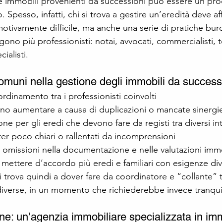
 immobili provenienti da successioni può essere un pro
 Spesso, infatti, chi si trova a gestire un’eredità deve a
ivamente difficile, ma anche una serie di pratiche buro
ono più professionisti: notai, avvocati, commercialisti, t
cialisti.
 comuni nella gestione degli immobili da success
dinamento tra i professionisti coinvolti
no aumentare a causa di duplicazioni o mancate sinergi
ne per gli eredi che devono fare da registi tra diversi in
ter poco chiari o rallentati da incomprensioni
 o omissioni nella documentazione e nelle valutazioni immo
mettere d’accordo più eredi e familiari con esigenze di
i trova quindi a dover fare da coordinatore e “collante” t
diverse, in un momento che richiederebbe invece tranquill
ne: un’agenzia immobiliare specializzata in imm