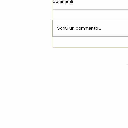
Commenti
Scrivi un commento...
Case sfitte a Firenze:
censimento, rischio
requisizione e perché
aspettare non conviene