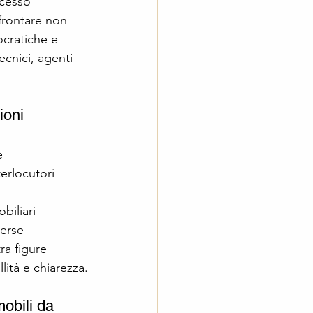
cesso 
ffrontare non 
cratiche e 
ecnici, agenti 
ioni
e
terlocutori
biliari
verse
ra figure 
ità e chiarezza.
obili da 