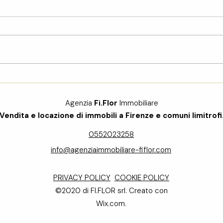
Vendere o Affittare casa a
Affit
Firenze "a distanza": La
Guid
Guida Definitiva per
alla 
Agenzia
Fi.Flor
Immobiliare
Proprietari Non Residenti
Vendita e locazione di immobili a Firenze e comuni limitrofi
0552023258
info@agenziaimmobiliare-fiflor.com
PRIVACY POLICY
COOKIE POLICY
©2020 di FI.FLOR srl. Creato con
Wix.com.