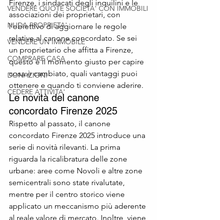
Firenze, i sindacati degli inquilini e le 
VENDERE QUOTE SOCIETA' CON IMMOBILI
associazioni dei proprietari, con 
NUDA PROPRIETA'
l’obiettivo di aggiornare le regole 
relative al canone concordato. Se sei 
VENDERE UN IMMOBILE
un proprietario che affitta a Firenze, 
COMPRARE CASA
questo è il momento giusto per capire 
cosa è cambiato, quali vantaggi puoi 
DONAZIONI
ottenere e quando ti conviene aderire.
CEDERE ATTIVITA'
Le novità del canone 
concordato Firenze 2025
Rispetto al passato, il canone 
concordato Firenze 2025 introduce una 
serie di novità rilevanti. La prima 
riguarda la ricalibratura delle zone 
urbane: aree come Novoli e altre zone 
semicentrali sono state rivalutate, 
mentre per il centro storico viene 
applicato un meccanismo più aderente 
al reale valore di mercato. Inoltre, viene 