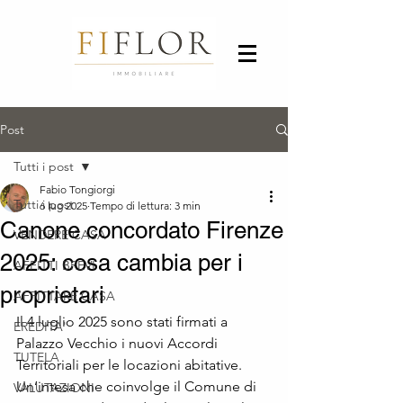
Post
Tutti i post
Fabio Tongiorgi
Tutti i post
6 lug 2025
Tempo di lettura: 3 min
Canone concordato Firenze
VENDERE CASA
2025: cosa cambia per i
AFFITTI BREVI
proprietari
AFFITTARE CASA
Il 4 luglio 2025 sono stati firmati a 
EREDITA'
Palazzo Vecchio i nuovi Accordi 
TUTELA
Territoriali per le locazioni abitative. 
Un’intesa che coinvolge il Comune di 
VALUTAZIONI