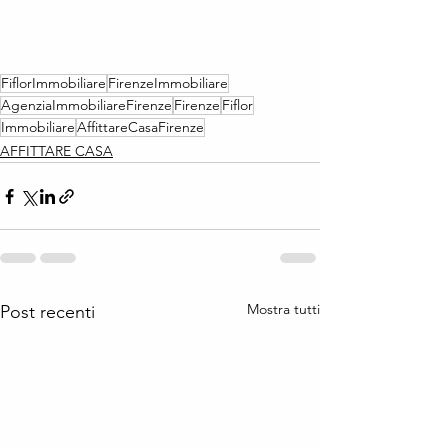
FiflorImmobiliare
FirenzeImmobiliare
AgenziaImmobiliareFirenze
Firenze
Fiflor
Immobiliare
AffittareCasaFirenze
AFFITTARE CASA
Mostra tutti
Post recenti