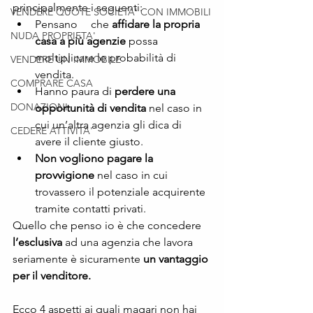
principalmente i seguenti:
VENDERE QUOTE SOCIETA' CON IMMOBILI
Pensano 	che 
affidare la propria 
NUDA PROPRIETA'
casa a più agenzie
 possa 
moltiplicare le probabilità di 
VENDERE UN IMMOBILE
vendita.
COMPRARE CASA
Hanno paura di 
perdere una 
DONAZIONI
opportunità di vendita
 nel caso in 
cui un’altra agenzia gli dica di 
CEDERE ATTIVITA'
avere il cliente giusto.
Non vogliono pagare la 
provvigione
 nel caso in cui 
trovassero il potenziale acquirente 
tramite contatti privati.
Quello che penso io è che concedere 
l’esclusiva 
ad una agenzia che lavora 
seriamente è sicuramente 
un vantaggio 
per il venditore.
Ecco 4 aspetti ai quali magari non hai 