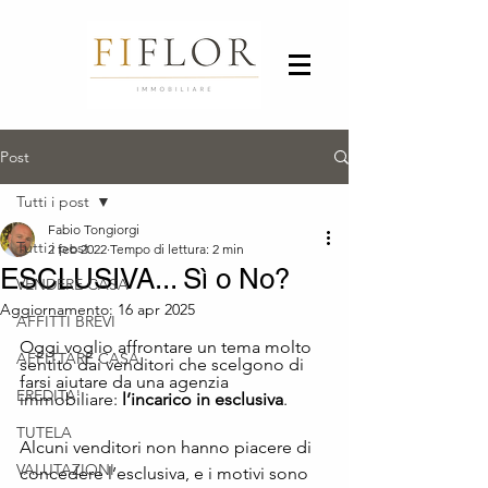
Post
Tutti i post
Fabio Tongiorgi
Tutti i post
2 feb 2022
Tempo di lettura: 2 min
ESCLUSIVA... Sì o No?
VENDERE CASA
Aggiornamento:
16 apr 2025
AFFITTI BREVI
Oggi voglio affrontare un tema molto 
AFFITTARE CASA
sentito dai venditori che scelgono di 
farsi aiutare da una agenzia 
EREDITA'
immobiliare: 
l’incarico in esclusiva
.
TUTELA
Alcuni venditori non hanno piacere di 
VALUTAZIONI
concedere l’esclusiva, e i motivi sono 