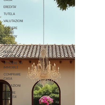
EREDITA'
TUTELA
VALUTAZIONI
VENDERE
QUOTE
SOCIETA'
CON
IMMOBILI
NUDA
PROPRIETA'
VENDERE UN
IMMOBILE
COMPRARE
CASA
DONAZIONI
CEDERE
ATTIVITA'