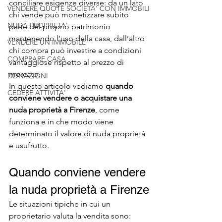
conciliare esigenze diverse: da un lato 
VENDERE QUOTE SOCIETA' CON IMMOBILI
chi vende può monetizzare subito 
NUDA PROPRIETA'
parte del proprio patrimonio 
mantenendo l’uso della casa, dall’altro 
VENDERE UN IMMOBILE
chi compra può investire a condizioni 
COMPRARE CASA
vantaggiose rispetto al prezzo di 
mercato.
DONAZIONI
In questo articolo vediamo 
quando 
CEDERE ATTIVITA'
conviene vendere o acquistare una 
nuda proprietà a Firenze
, come 
funziona e in che modo viene 
determinato il valore di nuda proprietà 
e usufrutto.
Quando conviene vendere 
la nuda proprietà a Firenze
Le situazioni tipiche in cui un 
proprietario valuta la vendita sono: