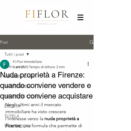
Post
Tutti i post
Fi.Flor Immobiliare
Tutti i post
6 set 2025
Tempo di lettura: 2 min
Nuda proprietà a Firenze:
VENDERE CASA
quando conviene vendere e
AFFITTI BREVI
quando conviene acquistare
AFFITTARE CASA
Negli ultimi anni il mercato 
EREDITA'
immobiliare ha visto crescere 
TUTELA
l’interesse verso la 
nuda proprietà a 
Firenze
, una formula che permette di 
VALUTAZIONI