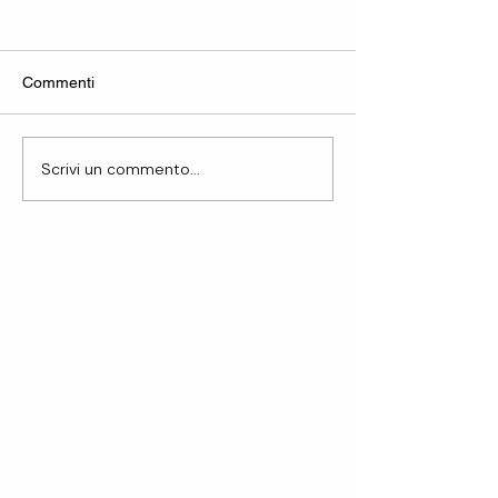
Commenti
Scrivi un commento...
Differenza tra diritto di usufrutto e
diritto di abitazione: cosa sapere
prima di vendere la nuda
proprietà