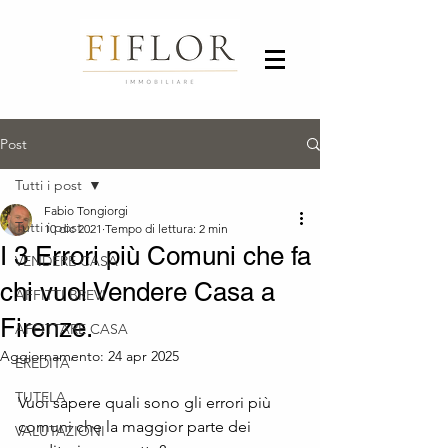
Post
Tutti i post
Fabio Tongiorgi
Tutti i post
10 dic 2021
Tempo di lettura: 2 min
I 3 Errori più Comuni che fa
VENDERE CASA
chi vuol Vendere Casa a
AFFITTI BREVI
Firenze.
AFFITTARE CASA
Aggiornamento:
24 apr 2025
EREDITA'
TUTELA
Vuoi sapere quali sono gli errori più 
comuni che la maggior parte dei 
VALUTAZIONI